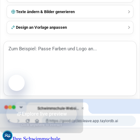
Texte ändern & Bilder generieren
Design an Vorlage anpassen
Schwimmschule-Website
Explore live preview
https://good-cycles-leave.app.taylordb.ai
Click anywhere to interact