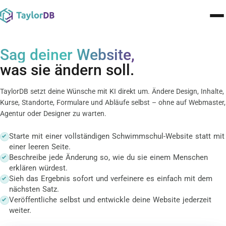
Pricing
Sag deiner Website,
was sie ändern soll.
Contact
TaylorDB setzt deine Wünsche mit KI direkt um. Ändere Design, Inhalte,
Templates
Kurse, Standorte, Formulare und Abläufe selbst – ohne auf Webmaster,
Agentur oder Designer zu warten.
Learn
Starte mit einer vollständigen Schwimmschul-Website statt mit
Blog
einer leeren Seite.
Beschreibe jede Änderung so, wie du sie einem Menschen
🇬🇧
erklären würdest.
English
▾
Sieh das Ergebnis sofort und verfeinere es einfach mit dem
Sign In
nächsten Satz.
Veröffentliche selbst und entwickle deine Website jederzeit
weiter.
Schwimmschul-Internetseite erstellen