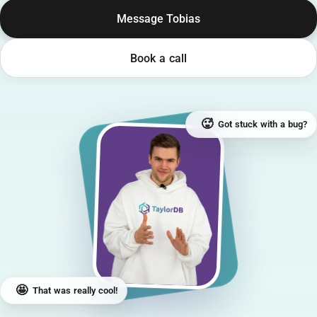
Message Tobias
Book a call
🥵
Got stuck with a bug?
🤩
That was really cool!